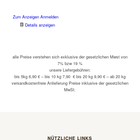
weist
mehrere
Varianten
Zum Anzeigen Anmelden
auf.
Details anzeigen
Die
Optionen
können
auf
der
alle Preise verstehen sich exklusive der gesetzlichen Mwst von
Produktseite
7% bzw 19 %
gewählt
unsere Liefergebühren:
werden
bis 5kg 6,90 € – bis 10 kg 7,90 € bis 20 kg 9,90 € – ab 20 kg
versandkostenfreie Anlieferung Preise inklusive der gesetzlichen
MwSt.
NÜTZLICHE LINKS