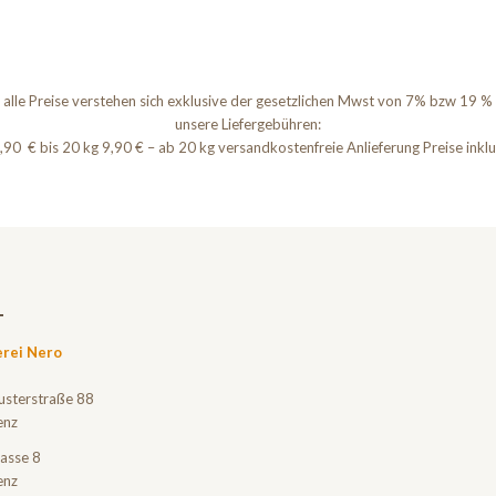
alle Preise verstehen sich exklusive der gesetzlichen Mwst von 7% bzw 19 %
unsere Liefergebühren:
7,90 € bis 20 kg 9,90 € – ab 20 kg versandkostenfreie Anlieferung Preise inkl
T
erei Nero
usterstraße 88
enz
asse 8
enz