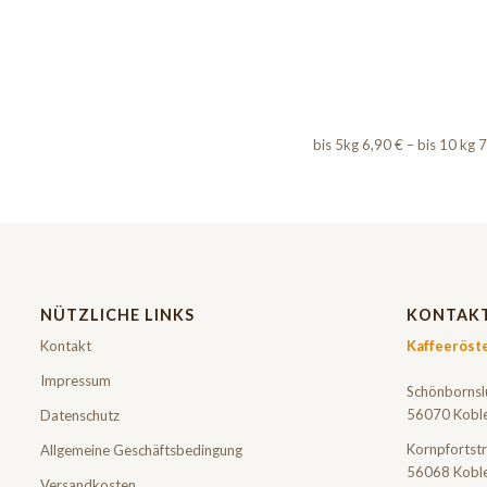
bis 5kg 6,90 € – bis 10 kg 
NÜTZLICHE LINKS
KONTAK
Kontakt
Kaffeeröst
Impressum
Schönbornsl
56070 Kobl
Datenschutz
Kornpfortstr
Allgemeine Geschäftsbedingung
56068 Kobl
Versandkosten